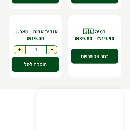
במיה 🇮🇱
אנדיב אדום – מארז 2 יח'
₪
19.00
₪
39.80
–
₪
19.90
+
-
בחר אפשרויות
הוספה לסל