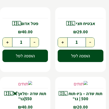
אבטיח חצי 🇮🇱
פטל אדום🇮🇱
₪
40.00
₪
29.00
+
-
+
-
הוספה לסל
הוספה לסל
תות שדה – ביו-תות 🇮🇱
תות שדה -מלאך💓🇮🇱
| 500 גר'
|550גר'
₪
40.00
₪
20.00