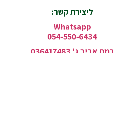
ליצירת קשר:
Whatsapp
054-550-6434
רמת אביב ג' 036417483
תכנית שיכון ל'
036992263
סניף רמת אביב
Whatsapp