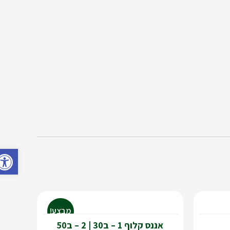
פתח ס
מבצע!
אננס קלוף 1 – ב30 | 2 – ב50