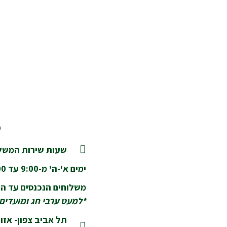
מ
שעות שירות המשלו
ימים א'-ה' מ-9:00 עד 18:00
משלוחים הנכנסים עד השעה 14:00 יסופקו בא
*למעט ערבי חג ומועדים
תל אביב צפון- אזור