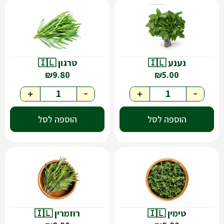
נענע 🇮🇱
טרגון 🇮🇱
₪
9.80
₪
5.00
+
-
+
-
הוספה לסל
הוספה לסל
טימין 🇮🇱
רוזמרין 🇮🇱